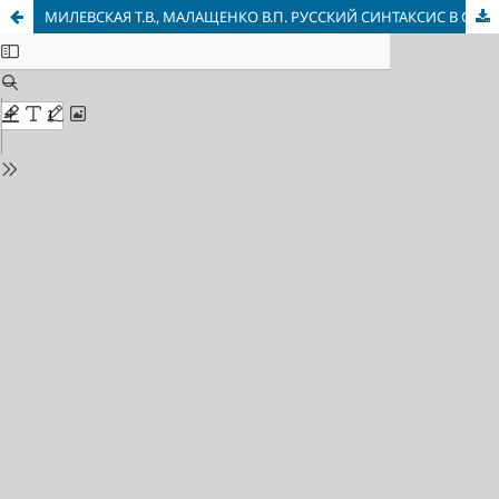
МИЛЕВСКАЯ Т.В., МАЛАЩЕНКО В.П. РУССКИЙ СИНТАКСИС В СИСТЕМНОМ ОПИСАНИИ. LAP LAMBERT Academic Publishing. 2011. 24 п.л.