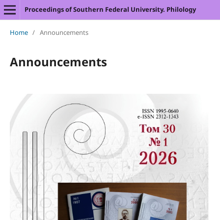
Proceedings of Southern Federal University. Philology
Home
/
Announcements
Announcements